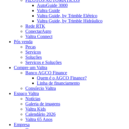
PILOTOS AUTOMÁTICOS
AutoGuide 3000
Valtra Guide
Valtra Guide, by Trimble Elétrico
Valtra Guide, by Trimble Hidráulico
Rede RTK
ConectarAgro
Valtra Connect
Pós venda
Peças
Serviços
Soluções
Serviços e Soluções
Compre um Valtra
Banco AGCO Finance
Quem é o AGCO Finance?
Linha de financiamento
Consórcio Valtra
Espaço Valtra
Notícias
Galeria de imagens
Valtra Kids
Calendário 2026
Valtra 65 Anos
Empresa