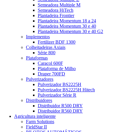
Semeadora Multiple M
Semeadora HiTech
Plantadeira Frontier
Plantadeira Momentum 18 a 24
Plantadeira Momentum 30 e 40
Plantadeira Momentum 30 e 40 G2
Implementos
Fertilizer BDF 1300
Colheitadeiras Axiais
Série 800
Plataformas
Caracol 600F
Plataforma de Milho
Draper 700FD
Pulverizadores
Pulverizador BS2225H
Pulverizador BS2225H Hitech
Pulverizador Série R
Distribuidores
Distribuidor R500 DRY
Distribuidor R560 DRY
Agricultura inteligente
Farm Solutions
FieldStar II