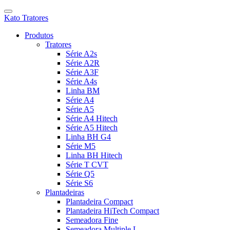
Kato Tratores
Produtos
Tratores
Série A2s
Série A2R
Série A3F
Série A4s
Linha BM
Série A4
Série A5
Série A4 Hitech
Série A5 Hitech
Linha BH G4
Série M5
Linha BH Hitech
Série T CVT
Série Q5
Série S6
Plantadeiras
Plantadeira Compact
Plantadeira HiTech Compact
Semeadora Fine
Semeadora Multiple L