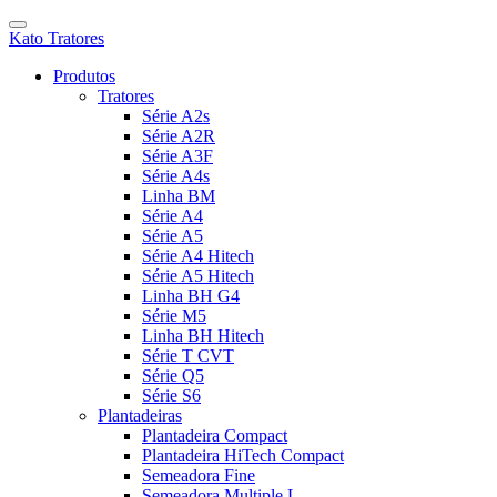
Kato Tratores
Produtos
Tratores
Série A2s
Série A2R
Série A3F
Série A4s
Linha BM
Série A4
Série A5
Série A4 Hitech
Série A5 Hitech
Linha BH G4
Série M5
Linha BH Hitech
Série T CVT
Série Q5
Série S6
Plantadeiras
Plantadeira Compact
Plantadeira HiTech Compact
Semeadora Fine
Semeadora Multiple L