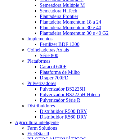
Semeadora Multiple M
Semeadora HiTech
Plantadeira Frontier
Plantadeira Momentum 18 a 24
Plantadeira Momentum 30 e 40
Plantadeira Momentum 30 e 40 G2
Implementos
Fertilizer BDF 1300
Colheitadeiras Axiais
Série 800
Plataformas
Caracol 600F
Plataforma de Milho
Draper 700FD
Pulverizadores
Pulverizador BS2225H
Pulverizador BS2225H Hitech
Pulverizador Série R
Distribuidores
Distribuidor R500 DRY
Distribuidor R560 DRY
Agricultura inteligente
Farm Solutions
FieldStar II