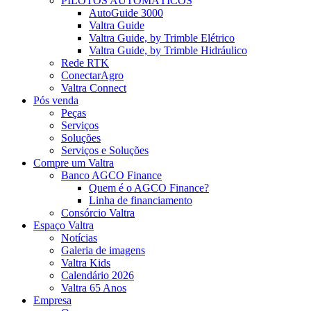
PILOTOS AUTOMÁTICOS
AutoGuide 3000
Valtra Guide
Valtra Guide, by Trimble Elétrico
Valtra Guide, by Trimble Hidráulico
Rede RTK
ConectarAgro
Valtra Connect
Pós venda
Peças
Serviços
Soluções
Serviços e Soluções
Compre um Valtra
Banco AGCO Finance
Quem é o AGCO Finance?
Linha de financiamento
Consórcio Valtra
Espaço Valtra
Notícias
Galeria de imagens
Valtra Kids
Calendário 2026
Valtra 65 Anos
Empresa