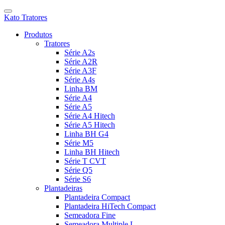
Kato Tratores
Produtos
Tratores
Série A2s
Série A2R
Série A3F
Série A4s
Linha BM
Série A4
Série A5
Série A4 Hitech
Série A5 Hitech
Linha BH G4
Série M5
Linha BH Hitech
Série T CVT
Série Q5
Série S6
Plantadeiras
Plantadeira Compact
Plantadeira HiTech Compact
Semeadora Fine
Semeadora Multiple L