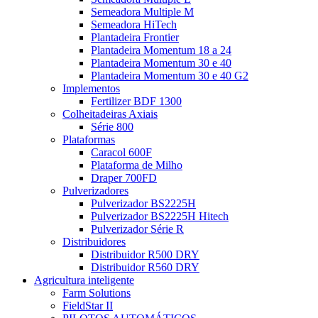
Semeadora Multiple M
Semeadora HiTech
Plantadeira Frontier
Plantadeira Momentum 18 a 24
Plantadeira Momentum 30 e 40
Plantadeira Momentum 30 e 40 G2
Implementos
Fertilizer BDF 1300
Colheitadeiras Axiais
Série 800
Plataformas
Caracol 600F
Plataforma de Milho
Draper 700FD
Pulverizadores
Pulverizador BS2225H
Pulverizador BS2225H Hitech
Pulverizador Série R
Distribuidores
Distribuidor R500 DRY
Distribuidor R560 DRY
Agricultura inteligente
Farm Solutions
FieldStar II