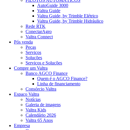
PILOTOS AUTOMÁTICOS
AutoGuide 3000
Valtra Guide
Valtra Guide, by Trimble Elétrico
Valtra Guide, by Trimble Hidráulico
Rede RTK
ConectarAgro
Valtra Connect
Pós venda
Peças
Serviços
Soluções
Serviços e Soluções
Compre um Valtra
Banco AGCO Finance
Quem é o AGCO Finance?
Linha de financiamento
Consórcio Valtra
Espaço Valtra
Notícias
Galeria de imagens
Valtra Kids
Calendário 2026
Valtra 65 Anos
Empresa